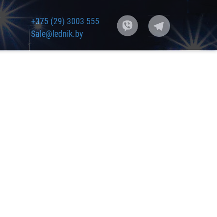
!
+375 (29) 3003 555
Sale@lednik.by