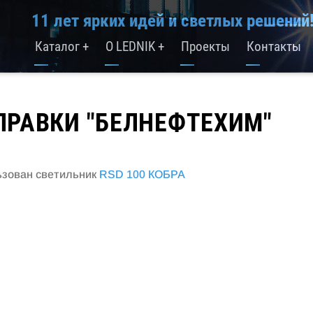
11 лет ярких идей и светлых решений
Каталог
+
О LEDNIK
+
Проекты
Контакты
Основная
навигация
РАВКИ "БЕЛНЕФТЕХИМ"
ьзован светильник
RSD 100 КОБРА