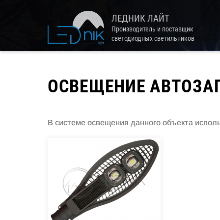
Перейти
ЛЕДНИК ЛАЙТ
к
Производитель и поставщик
основному
светодиодных светильников
содержанию
ОСВЕЩЕНИЕ АВТОЗАП
В системе освещения данного объекта испол